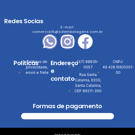
Redes Socias
E-mail:
comercial6@sdembalagens.com.br
Políticas
Endereço
Políticas de
(47) 98835-
CNPJ:
privacidade,
0057
49.428.166/0001-
e
envio e frete
00
Rua Santa
contato
Catarina, 6200,
Santa Catarina,
CEP 89211-300
Formas de pagamento