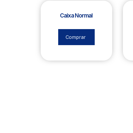
Caixa Normal
R$
356,00
Comprar