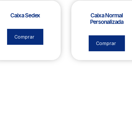
Caixa Sedex
Caixa Normal
Personalizada
R$
564,00
R$
600,00
Comprar
Comprar