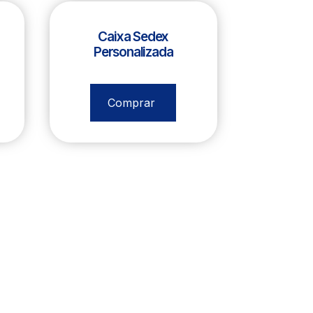
Caixa Sedex
Personalizada
R$
818,00
Comprar